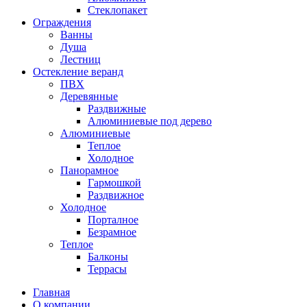
Стеклопакет
Ограждения
Ванны
Душа
Лестниц
Остекление веранд
ПВХ
Деревянные
Раздвижные
Алюминиевые под дерево
Алюминиевые
Теплое
Холодное
Панорамное
Гармошкой
Раздвижное
Холодное
Порталное
Безрамное
Теплое
Балконы
Террасы
Главная
О компании