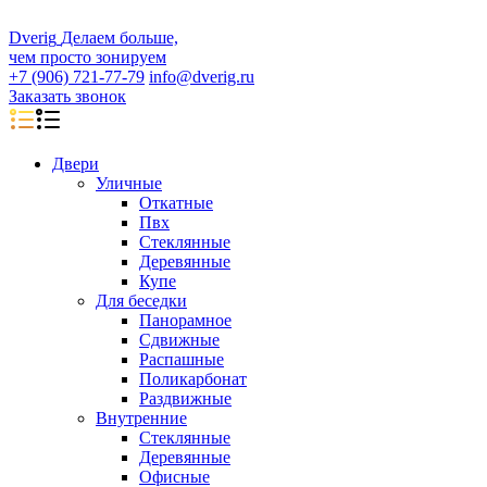
D
veri
g
Делаем больше,
чем просто зонируем
+7 (906) 721-77-79
info@dverig.ru
Заказать звонок
Двери
Уличные
Откатные
Пвх
Стеклянные
Деревянные
Купе
Для беседки
Панорамное
Сдвижные
Распашные
Поликарбонат
Раздвижные
Внутренние
Стеклянные
Деревянные
Офисные