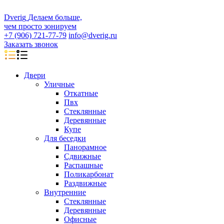
D
veri
g
Делаем больше,
чем просто зонируем
+7 (906) 721-77-79
info@dverig.ru
Заказать звонок
Двери
Уличные
Откатные
Пвх
Стеклянные
Деревянные
Купе
Для беседки
Панорамное
Сдвижные
Распашные
Поликарбонат
Раздвижные
Внутренние
Стеклянные
Деревянные
Офисные