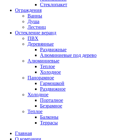
Стеклопакет
Ограждения
Ванны
Душа
Лестниц
Остекление веранд
ПВХ
Деревянные
Раздвижные
Алюминиевые под дерево
Алюминиевые
Теплое
Холодное
Панорамное
Гармошкой
Раздвижное
Холодное
Порталное
Безрамное
Теплое
Балконы
Террасы
Главная
О компании