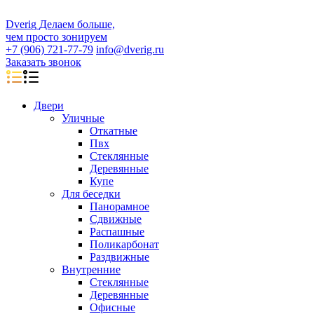
D
veri
g
Делаем больше,
чем просто зонируем
+7 (906) 721-77-79
info@dverig.ru
Заказать звонок
Двери
Уличные
Откатные
Пвх
Стеклянные
Деревянные
Купе
Для беседки
Панорамное
Сдвижные
Распашные
Поликарбонат
Раздвижные
Внутренние
Стеклянные
Деревянные
Офисные