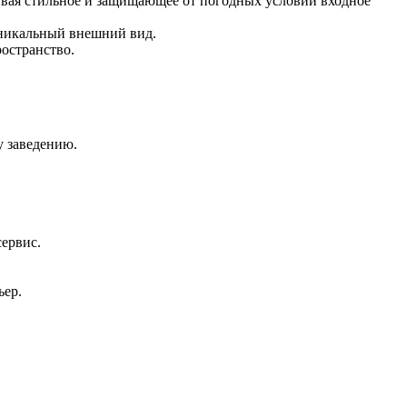
вая стильное и защищающее от погодных условий входное
уникальный внешний вид.
остранство.
у заведению.
сервис.
ьер.