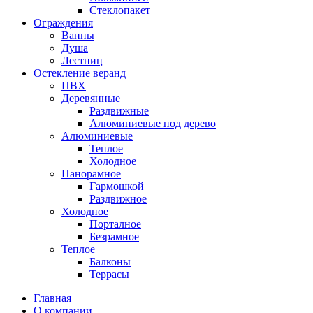
Стеклопакет
Ограждения
Ванны
Душа
Лестниц
Остекление веранд
ПВХ
Деревянные
Раздвижные
Алюминиевые под дерево
Алюминиевые
Теплое
Холодное
Панорамное
Гармошкой
Раздвижное
Холодное
Порталное
Безрамное
Теплое
Балконы
Террасы
Главная
О компании