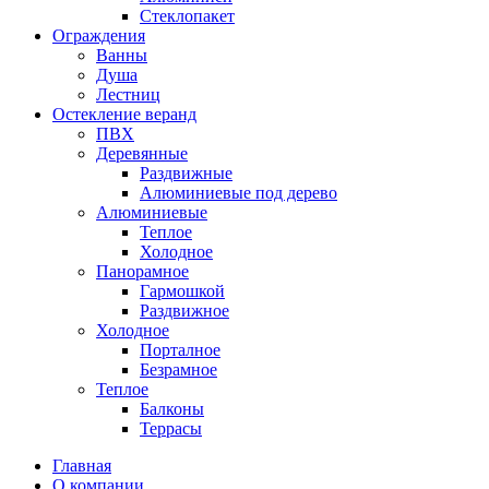
Стеклопакет
Ограждения
Ванны
Душа
Лестниц
Остекление веранд
ПВХ
Деревянные
Раздвижные
Алюминиевые под дерево
Алюминиевые
Теплое
Холодное
Панорамное
Гармошкой
Раздвижное
Холодное
Порталное
Безрамное
Теплое
Балконы
Террасы
Главная
О компании