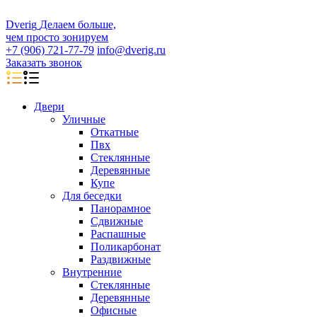
D
veri
g
Делаем больше,
чем просто зонируем
+7 (906) 721-77-79
info@dverig.ru
Заказать звонок
Двери
Уличные
Откатные
Пвх
Стеклянные
Деревянные
Купе
Для беседки
Панорамное
Сдвижные
Распашные
Поликарбонат
Раздвижные
Внутренние
Стеклянные
Деревянные
Офисные