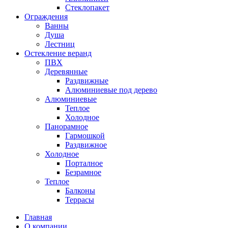
Стеклопакет
Ограждения
Ванны
Душа
Лестниц
Остекление веранд
ПВХ
Деревянные
Раздвижные
Алюминиевые под дерево
Алюминиевые
Теплое
Холодное
Панорамное
Гармошкой
Раздвижное
Холодное
Порталное
Безрамное
Теплое
Балконы
Террасы
Главная
О компании