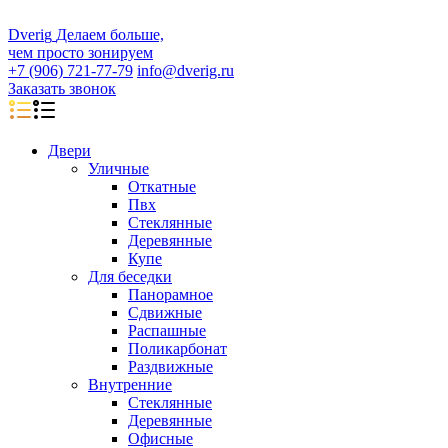
D
veri
g
Делаем больше,
чем просто зонируем
+7 (906) 721-77-79
info@dverig.ru
Заказать звонок
Двери
Уличные
Откатные
Пвх
Стеклянные
Деревянные
Купе
Для беседки
Панорамное
Сдвижные
Распашные
Поликарбонат
Раздвижные
Внутренние
Стеклянные
Деревянные
Офисные