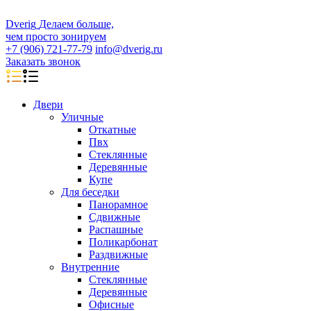
D
veri
g
Делаем больше,
чем просто зонируем
+7 (906) 721-77-79
info@dverig.ru
Заказать звонок
Двери
Уличные
Откатные
Пвх
Стеклянные
Деревянные
Купе
Для беседки
Панорамное
Сдвижные
Распашные
Поликарбонат
Раздвижные
Внутренние
Стеклянные
Деревянные
Офисные