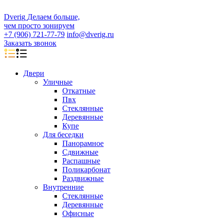
D
veri
g
Делаем больше,
чем просто зонируем
+7 (906) 721-77-79
info@dverig.ru
Заказать звонок
Двери
Уличные
Откатные
Пвх
Стеклянные
Деревянные
Купе
Для беседки
Панорамное
Сдвижные
Распашные
Поликарбонат
Раздвижные
Внутренние
Стеклянные
Деревянные
Офисные