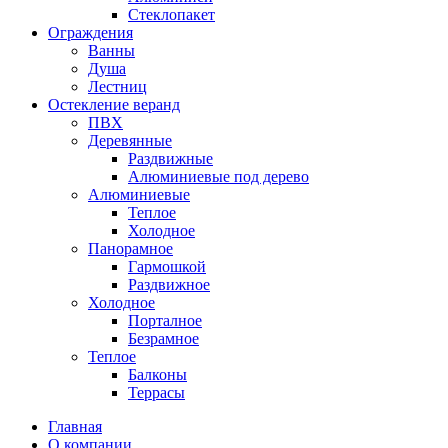
Стеклопакет
Ограждения
Ванны
Душа
Лестниц
Остекление веранд
ПВХ
Деревянные
Раздвижные
Алюминиевые под дерево
Алюминиевые
Теплое
Холодное
Панорамное
Гармошкой
Раздвижное
Холодное
Порталное
Безрамное
Теплое
Балконы
Террасы
Главная
О компании