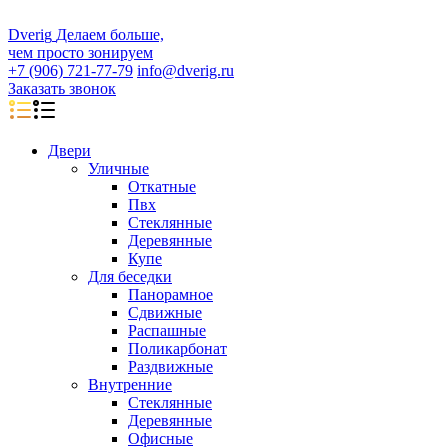
D
veri
g
Делаем больше,
чем просто зонируем
+7 (906) 721-77-79
info@dverig.ru
Заказать звонок
Двери
Уличные
Откатные
Пвх
Стеклянные
Деревянные
Купе
Для беседки
Панорамное
Сдвижные
Распашные
Поликарбонат
Раздвижные
Внутренние
Стеклянные
Деревянные
Офисные