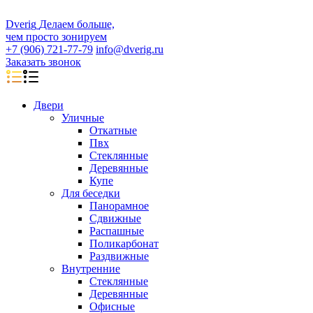
D
veri
g
Делаем больше,
чем просто зонируем
+7 (906) 721-77-79
info@dverig.ru
Заказать звонок
Двери
Уличные
Откатные
Пвх
Стеклянные
Деревянные
Купе
Для беседки
Панорамное
Сдвижные
Распашные
Поликарбонат
Раздвижные
Внутренние
Стеклянные
Деревянные
Офисные