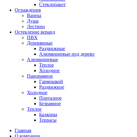
Стеклопакет
Ограждения
Ванны
Душа
Лестниц
Остекление веранд
ПВХ
Деревянные
Раздвижные
Алюминиевые под дерево
Алюминиевые
Теплое
Холодное
Панорамное
Гармошкой
Раздвижное
Холодное
Порталное
Безрамное
Теплое
Балконы
Террасы
Главная
О компании