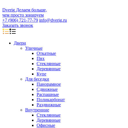
D
veri
g
Делаем больше,
чем просто зонируем
+7 (906) 721-77-79
info@dverig.ru
Заказать звонок
Двери
Уличные
Откатные
Пвх
Стеклянные
Деревянные
Купе
Для беседки
Панорамное
Сдвижные
Распашные
Поликарбонат
Раздвижные
Внутренние
Стеклянные
Деревянные
Офисные