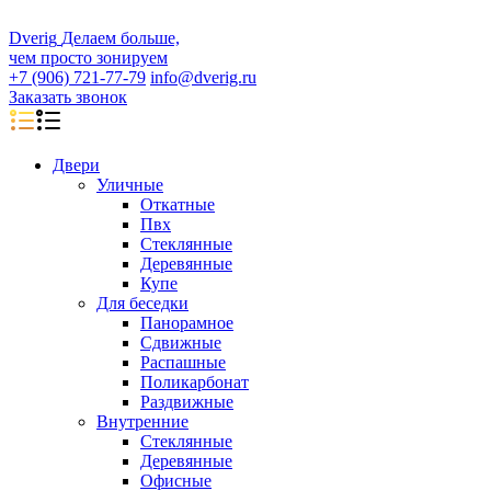
D
veri
g
Делаем больше,
чем просто зонируем
+7 (906) 721-77-79
info@dverig.ru
Заказать звонок
Двери
Уличные
Откатные
Пвх
Стеклянные
Деревянные
Купе
Для беседки
Панорамное
Сдвижные
Распашные
Поликарбонат
Раздвижные
Внутренние
Стеклянные
Деревянные
Офисные