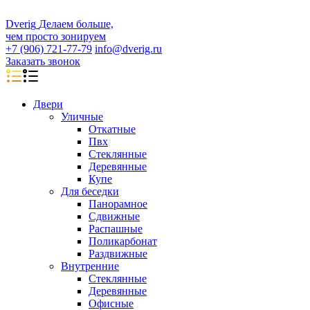
D
veri
g
Делаем больше,
чем просто зонируем
+7 (906) 721-77-79
info@dverig.ru
Заказать звонок
Двери
Уличные
Откатные
Пвх
Стеклянные
Деревянные
Купе
Для беседки
Панорамное
Сдвижные
Распашные
Поликарбонат
Раздвижные
Внутренние
Стеклянные
Деревянные
Офисные