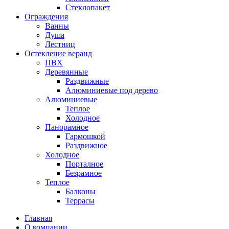
Стеклопакет
Ограждения
Ванны
Душа
Лестниц
Остекление веранд
ПВХ
Деревянные
Раздвижные
Алюминиевые под дерево
Алюминиевые
Теплое
Холодное
Панорамное
Гармошкой
Раздвижное
Холодное
Порталное
Безрамное
Теплое
Балконы
Террасы
Главная
О компании