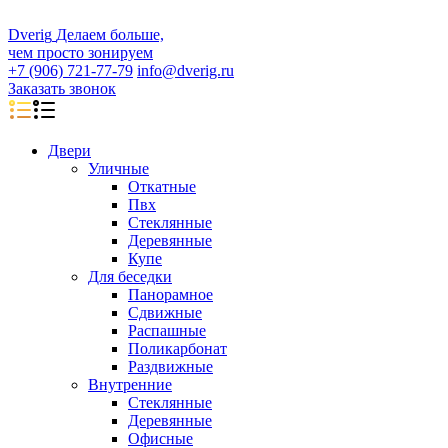
D
veri
g
Делаем больше,
чем просто зонируем
+7 (906) 721-77-79
info@dverig.ru
Заказать звонок
Двери
Уличные
Откатные
Пвх
Стеклянные
Деревянные
Купе
Для беседки
Панорамное
Сдвижные
Распашные
Поликарбонат
Раздвижные
Внутренние
Стеклянные
Деревянные
Офисные