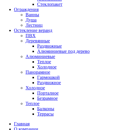
Стеклопакет
Ограждения
Ванны
Душа
Лестниц
Остекление веранд
ПВХ
Деревянные
Раздвижные
Алюминиевые под дерево
Алюминиевые
Теплое
Холодное
Панорамное
Гармошкой
Раздвижное
Холодное
Порталное
Безрамное
Теплое
Балконы
Террасы
Главная
О компании