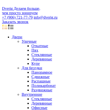
D
veri
g
Делаем больше,
чем просто зонируем
+7 (906) 721-77-79
info@dverig.ru
Заказать звонок
Двери
Уличные
Откатные
Пвх
Стеклянные
Деревянные
Купе
Для беседки
Панорамное
Сдвижные
Распашные
Поликарбонат
Раздвижные
Внутренние
Стеклянные
Деревянные
Офисные