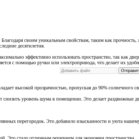
 Благодаря своим уникальным свойствам, таким как прочность, ле
следние десятилетия.
ксимально эффективно использовать пространство, так как двер
яется с помощью ручки или электропривода, что делает их удо
Отправит
ладает высокой прозрачностью, пропуская до 90% солнечного св
т снизить уровень шума в помещении. Это делает раздвижные дв
клянных перегородок. Это добавило изысканности и уюта нашем
ой. Это стало отличным решением для экономии пространства.