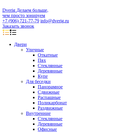
D
veri
g
Делаем больше,
чем просто зонируем
+7 (906) 721-77-79
info@dverig.ru
Заказать звонок
Двери
Уличные
Откатные
Пвх
Стеклянные
Деревянные
Купе
Для беседки
Панорамное
Сдвижные
Распашные
Поликарбонат
Раздвижные
Внутренние
Стеклянные
Деревянные
Офисные