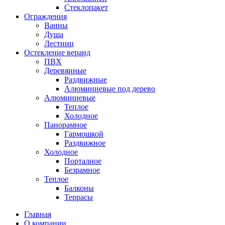
Стеклопакет
Ограждения
Ванны
Душа
Лестниц
Остекление веранд
ПВХ
Деревянные
Раздвижные
Алюминиевые под дерево
Алюминиевые
Теплое
Холодное
Панорамное
Гармошкой
Раздвижное
Холодное
Порталное
Безрамное
Теплое
Балконы
Террасы
Главная
О компании