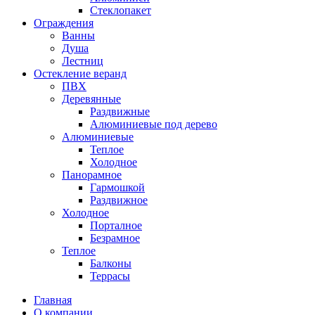
Стеклопакет
Ограждения
Ванны
Душа
Лестниц
Остекление веранд
ПВХ
Деревянные
Раздвижные
Алюминиевые под дерево
Алюминиевые
Теплое
Холодное
Панорамное
Гармошкой
Раздвижное
Холодное
Порталное
Безрамное
Теплое
Балконы
Террасы
Главная
О компании