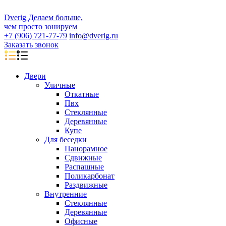
D
veri
g
Делаем больше,
чем просто зонируем
+7 (906) 721-77-79
info@dverig.ru
Заказать звонок
Двери
Уличные
Откатные
Пвх
Стеклянные
Деревянные
Купе
Для беседки
Панорамное
Сдвижные
Распашные
Поликарбонат
Раздвижные
Внутренние
Стеклянные
Деревянные
Офисные