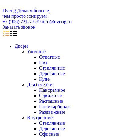
D
veri
g
Делаем больше,
чем просто зонируем
+7 (906) 721-77-79
info@dverig.ru
Заказать звонок
Двери
Уличные
Откатные
Пвх
Стеклянные
Деревянные
Купе
Для беседки
Панорамное
Сдвижные
Распашные
Поликарбонат
Раздвижные
Внутренние
Стеклянные
Деревянные
Офисные