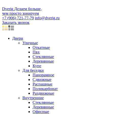
D
veri
g
Делаем больше,
чем просто зонируем
+7 (906) 721-77-79
info@dverig.ru
Заказать звонок
Двери
Уличные
Откатные
Пвх
Стеклянные
Деревянные
Купе
Для беседки
Панорамное
Сдвижные
Распашные
Поликарбонат
Раздвижные
Внутренние
Стеклянные
Деревянные
Офисные