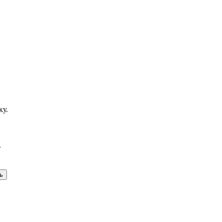
ку.
.
ь