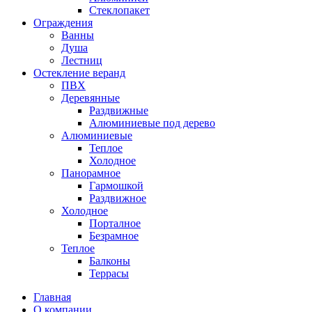
Стеклопакет
Ограждения
Ванны
Душа
Лестниц
Остекление веранд
ПВХ
Деревянные
Раздвижные
Алюминиевые под дерево
Алюминиевые
Теплое
Холодное
Панорамное
Гармошкой
Раздвижное
Холодное
Порталное
Безрамное
Теплое
Балконы
Террасы
Главная
О компании