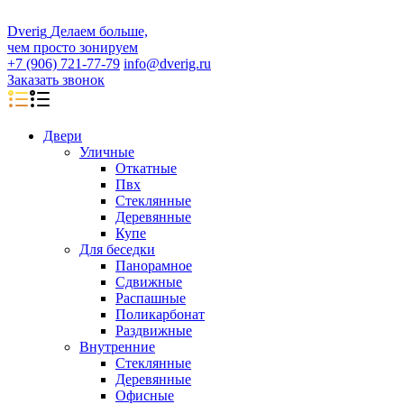
D
veri
g
Делаем больше,
чем просто зонируем
+7 (906) 721-77-79
info@dverig.ru
Заказать звонок
Двери
Уличные
Откатные
Пвх
Стеклянные
Деревянные
Купе
Для беседки
Панорамное
Сдвижные
Распашные
Поликарбонат
Раздвижные
Внутренние
Стеклянные
Деревянные
Офисные