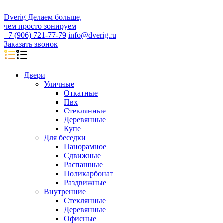
D
veri
g
Делаем больше,
чем просто зонируем
+7 (906) 721-77-79
info@dverig.ru
Заказать звонок
Двери
Уличные
Откатные
Пвх
Стеклянные
Деревянные
Купе
Для беседки
Панорамное
Сдвижные
Распашные
Поликарбонат
Раздвижные
Внутренние
Стеклянные
Деревянные
Офисные