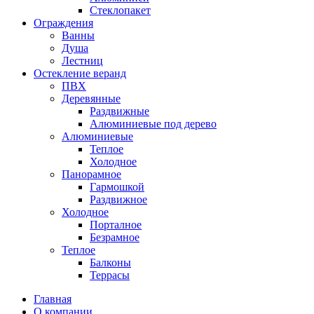
Стеклопакет
Ограждения
Ванны
Душа
Лестниц
Остекление веранд
ПВХ
Деревянные
Раздвижные
Алюминиевые под дерево
Алюминиевые
Теплое
Холодное
Панорамное
Гармошкой
Раздвижное
Холодное
Порталное
Безрамное
Теплое
Балконы
Террасы
Главная
О компании