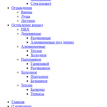
Стеклопакет
Ограждения
Ванны
Душа
Лестниц
Остекление веранд
ПВХ
Деревянные
Раздвижные
Алюминиевые под дерево
Алюминиевые
Теплое
Холодное
Панорамное
Гармошкой
Раздвижное
Холодное
Порталное
Безрамное
Теплое
Балконы
Террасы
Главная
О компании