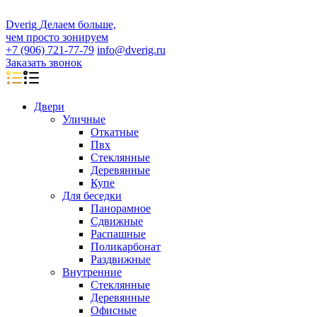
D
veri
g
Делаем больше,
чем просто зонируем
+7 (906) 721-77-79
info@dverig.ru
Заказать звонок
Двери
Уличные
Откатные
Пвх
Стеклянные
Деревянные
Купе
Для беседки
Панорамное
Сдвижные
Распашные
Поликарбонат
Раздвижные
Внутренние
Стеклянные
Деревянные
Офисные