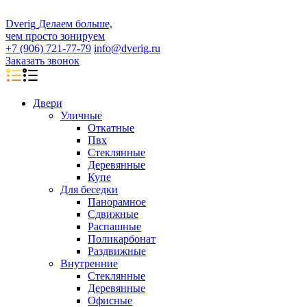
D
veri
g
Делаем больше,
чем просто зонируем
+7 (906) 721-77-79
info@dverig.ru
Заказать звонок
Двери
Уличные
Откатные
Пвх
Стеклянные
Деревянные
Купе
Для беседки
Панорамное
Сдвижные
Распашные
Поликарбонат
Раздвижные
Внутренние
Стеклянные
Деревянные
Офисные