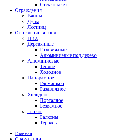
Стеклопакет
Ограждения
Ванны
Душа
Лестниц
Остекление веранд
ПВХ
Деревянные
Раздвижные
Алюминиевые под дерево
Алюминиевые
Теплое
Холодное
Панорамное
Гармошкой
Раздвижное
Холодное
Порталное
Безрамное
Теплое
Балконы
Террасы
Главная
О компании