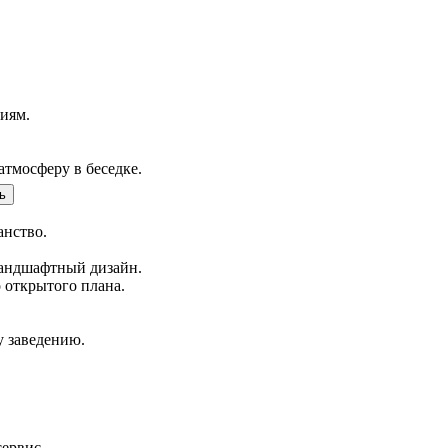
иям.
тмосферу в беседке.
ь
анство.
ландшафтный дизайн.
 открытого плана.
у заведению.
сервис.