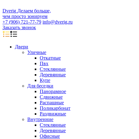
D
veri
g
Делаем больше,
чем просто зонируем
+7 (906) 721-77-79
info@dverig.ru
Заказать звонок
Двери
Уличные
Откатные
Пвх
Стеклянные
Деревянные
Купе
Для беседки
Панорамное
Сдвижные
Распашные
Поликарбонат
Раздвижные
Внутренние
Стеклянные
Деревянные
Офисные