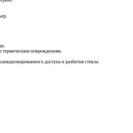
ьер.
ды.
 и термическим повреждениям.
есанкционированного доступа и разбития стекла.