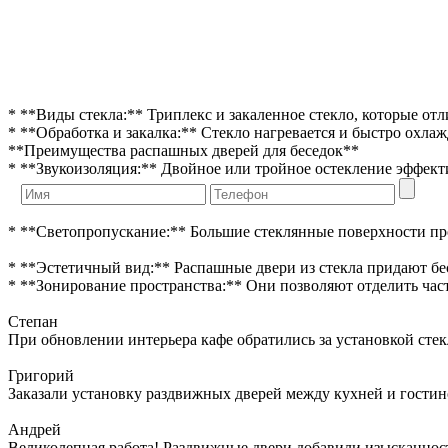
* **Виды стекла:** Триплекс и закаленное стекло, которые 
* **Обработка и закалка:** Стекло нагревается и быстро охлаж
**Преимущества распашных дверей для беседок**
* **Звукоизоляция:** Двойное или тройное остекление эффект
* **Светопропускание:** Большие стеклянные поверхности про
* **Эстетичный вид:** Распашные двери из стекла придают б
* **Зонирование пространства:** Они позволяют отделить част
Степан
При обновлении интерьера кафе обратились за установкой сте
Григорий
Заказали установку раздвижных дверей между кухней и гостин
Андрей
Великолепная работа! Раздвижные двери добавили изысканности