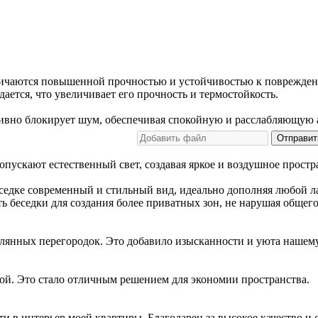
отличаются повышенной прочностью и устойчивостью к поврежден
дается, что увеличивает его прочность и термостойкость.
ивно блокирует шум, обеспечивая спокойную и расслабляющую а
Отправит
пускают естественный свет, создавая яркое и воздушное простр
еседке современный и стильный вид, идеально дополняя любой 
ь беседки для создания более приватных зон, не нарушая общего
клянных перегородок. Это добавило изысканности и уюта нашем
ой. Это стало отличным решением для экономии пространства.
 в интерьер моей квартиры. Благодарен за высокое качество и 