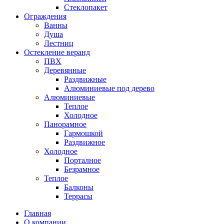
Стеклопакет
Ограждения
Ванны
Душа
Лестниц
Остекление веранд
ПВХ
Деревянные
Раздвижные
Алюминиевые под дерево
Алюминиевые
Теплое
Холодное
Панорамное
Гармошкой
Раздвижное
Холодное
Порталное
Безрамное
Теплое
Балконы
Террасы
Главная
О компании