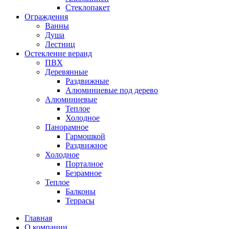
Стеклопакет
Ограждения
Ванны
Душа
Лестниц
Остекление веранд
ПВХ
Деревянные
Раздвижные
Алюминиевые под дерево
Алюминиевые
Теплое
Холодное
Панорамное
Гармошкой
Раздвижное
Холодное
Порталное
Безрамное
Теплое
Балконы
Террасы
Главная
О компании