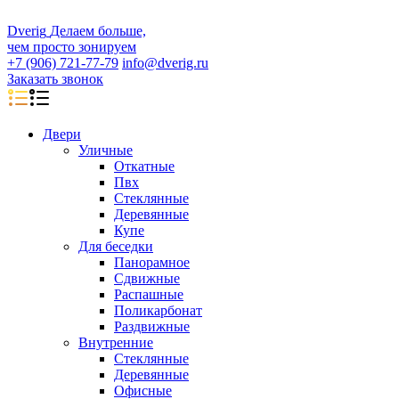
D
veri
g
Делаем больше,
чем просто зонируем
+7 (906) 721-77-79
info@dverig.ru
Заказать звонок
Двери
Уличные
Откатные
Пвх
Стеклянные
Деревянные
Купе
Для беседки
Панорамное
Сдвижные
Распашные
Поликарбонат
Раздвижные
Внутренние
Стеклянные
Деревянные
Офисные