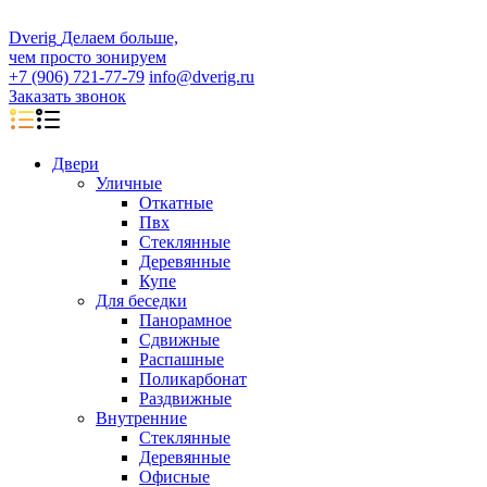
D
veri
g
Делаем больше,
чем просто зонируем
+7 (906) 721-77-79
info@dverig.ru
Заказать звонок
Двери
Уличные
Откатные
Пвх
Стеклянные
Деревянные
Купе
Для беседки
Панорамное
Сдвижные
Распашные
Поликарбонат
Раздвижные
Внутренние
Стеклянные
Деревянные
Офисные