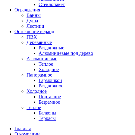
Стеклопакет
Ограждения
Ванны
Душа
Лестниц
Остекление веранд
ПВХ
Деревянные
Раздвижные
Алюминиевые под дерево
Алюминиевые
Теплое
Холодное
Панорамное
Гармошкой
Раздвижное
Холодное
Порталное
Безрамное
Теплое
Балконы
Террасы
Главная
О компании