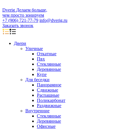
D
veri
g
Делаем больше,
чем просто зонируем
+7 (906) 721-77-79
info@dverig.ru
Заказать звонок
Двери
Уличные
Откатные
Пвх
Стеклянные
Деревянные
Купе
Для беседки
Панорамное
Сдвижные
Распашные
Поликарбонат
Раздвижные
Внутренние
Стеклянные
Деревянные
Офисные