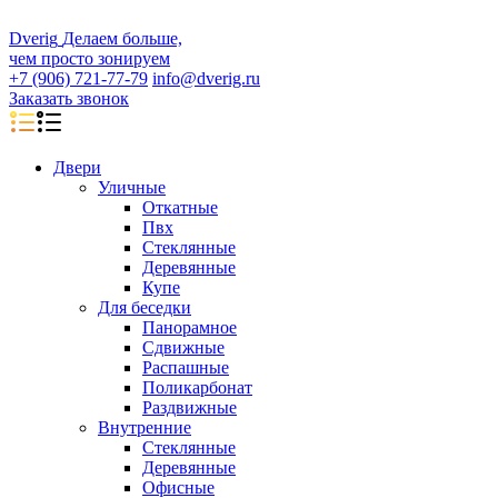
D
veri
g
Делаем больше,
чем просто зонируем
+7 (906) 721-77-79
info@dverig.ru
Заказать звонок
Двери
Уличные
Откатные
Пвх
Стеклянные
Деревянные
Купе
Для беседки
Панорамное
Сдвижные
Распашные
Поликарбонат
Раздвижные
Внутренние
Стеклянные
Деревянные
Офисные