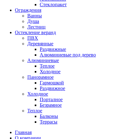
Стеклопакет
Ограждения
Ванны
Душа
Лестниц
Остекление веранд
ПВХ
Деревянные
Раздвижные
Алюминиевые под дерево
Алюминиевые
Теплое
Холодное
Панорамное
Гармошкой
Раздвижное
Холодное
Порталное
Безрамное
Теплое
Балконы
Террасы
Главная
О компании