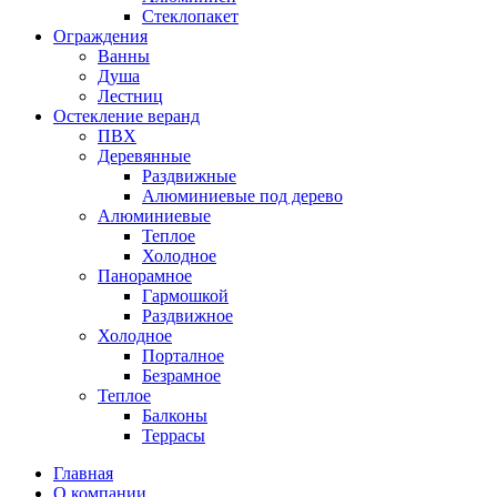
Стеклопакет
Ограждения
Ванны
Душа
Лестниц
Остекление веранд
ПВХ
Деревянные
Раздвижные
Алюминиевые под дерево
Алюминиевые
Теплое
Холодное
Панорамное
Гармошкой
Раздвижное
Холодное
Порталное
Безрамное
Теплое
Балконы
Террасы
Главная
О компании