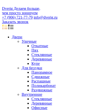
D
veri
g
Делаем больше,
чем просто зонируем
+7 (906) 721-77-79
info@dverig.ru
Заказать звонок
Двери
Уличные
Откатные
Пвх
Стеклянные
Деревянные
Купе
Для беседки
Панорамное
Сдвижные
Распашные
Поликарбонат
Раздвижные
Внутренние
Стеклянные
Деревянные
Офисные