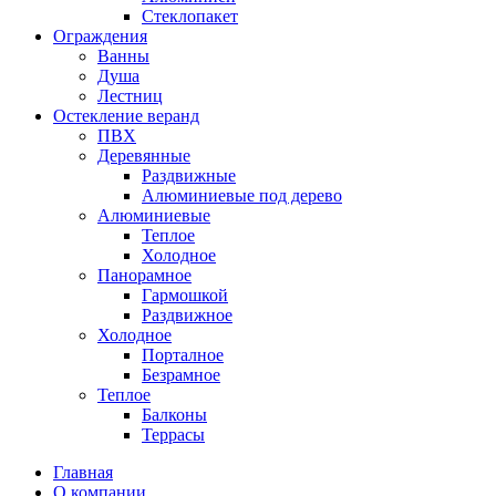
Стеклопакет
Ограждения
Ванны
Душа
Лестниц
Остекление веранд
ПВХ
Деревянные
Раздвижные
Алюминиевые под дерево
Алюминиевые
Теплое
Холодное
Панорамное
Гармошкой
Раздвижное
Холодное
Порталное
Безрамное
Теплое
Балконы
Террасы
Главная
О компании