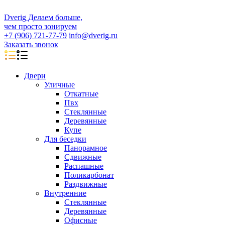
D
veri
g
Делаем больше,
чем просто зонируем
+7 (906) 721-77-79
info@dverig.ru
Заказать звонок
Двери
Уличные
Откатные
Пвх
Стеклянные
Деревянные
Купе
Для беседки
Панорамное
Сдвижные
Распашные
Поликарбонат
Раздвижные
Внутренние
Стеклянные
Деревянные
Офисные