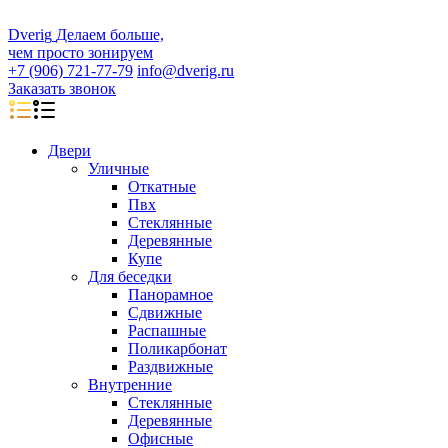
D
veri
g
Делаем больше,
чем просто зонируем
+7 (906) 721-77-79
info@dverig.ru
Заказать звонок
Двери
Уличные
Откатные
Пвх
Стеклянные
Деревянные
Купе
Для беседки
Панорамное
Сдвижные
Распашные
Поликарбонат
Раздвижные
Внутренние
Стеклянные
Деревянные
Офисные