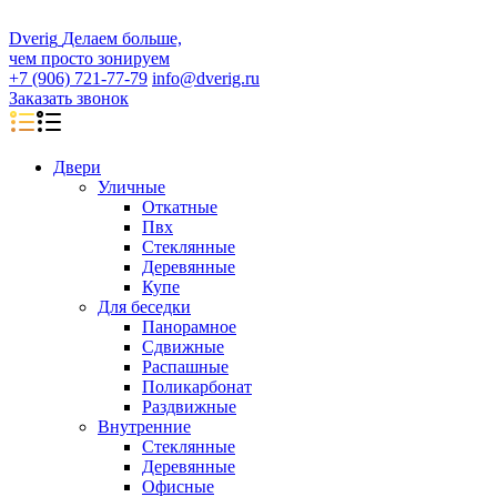
D
veri
g
Делаем больше,
чем просто зонируем
+7 (906) 721-77-79
info@dverig.ru
Заказать звонок
Двери
Уличные
Откатные
Пвх
Стеклянные
Деревянные
Купе
Для беседки
Панорамное
Сдвижные
Распашные
Поликарбонат
Раздвижные
Внутренние
Стеклянные
Деревянные
Офисные