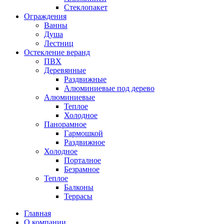
Стеклопакет
Ограждения
Ванны
Душа
Лестниц
Остекление веранд
ПВХ
Деревянные
Раздвижные
Алюминиевые под дерево
Алюминиевые
Теплое
Холодное
Панорамное
Гармошкой
Раздвижное
Холодное
Порталное
Безрамное
Теплое
Балконы
Террасы
Главная
О компании