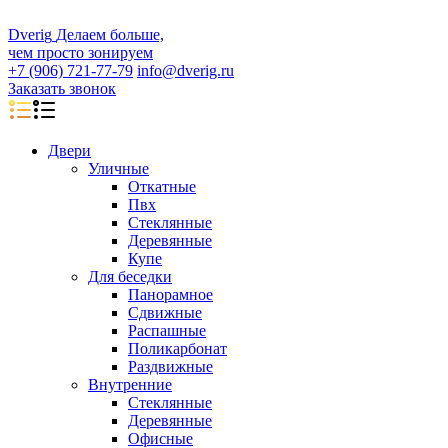
D
veri
g
Делаем больше,
чем просто зонируем
+7 (906) 721-77-79
info@dverig.ru
Заказать звонок
Двери
Уличные
Откатные
Пвх
Стеклянные
Деревянные
Купе
Для беседки
Панорамное
Сдвижные
Распашные
Поликарбонат
Раздвижные
Внутренние
Стеклянные
Деревянные
Офисные