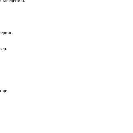
у заведению.
сервис.
ьер.
нде.