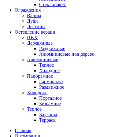
Стеклопакет
Ограждения
Ванны
Душа
Лестниц
Остекление веранд
ПВХ
Деревянные
Раздвижные
Алюминиевые под дерево
Алюминиевые
Теплое
Холодное
Панорамное
Гармошкой
Раздвижное
Холодное
Порталное
Безрамное
Теплое
Балконы
Террасы
Главная
О компании