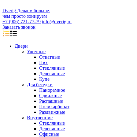
D
veri
g
Делаем больше,
чем просто зонируем
+7 (906) 721-77-79
info@dverig.ru
Заказать звонок
Двери
Уличные
Откатные
Пвх
Стеклянные
Деревянные
Купе
Для беседки
Панорамное
Сдвижные
Распашные
Поликарбонат
Раздвижные
Внутренние
Стеклянные
Деревянные
Офисные