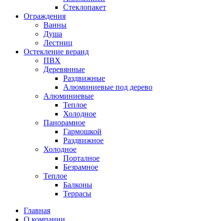
Стеклопакет
Ограждения
Ванны
Душа
Лестниц
Остекление веранд
ПВХ
Деревянные
Раздвижные
Алюминиевые под дерево
Алюминиевые
Теплое
Холодное
Панорамное
Гармошкой
Раздвижное
Холодное
Порталное
Безрамное
Теплое
Балконы
Террасы
Главная
О компании