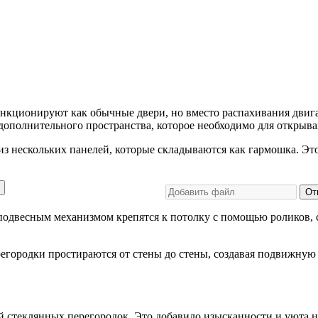
кционируют как обычные двери, но вместо распахивания двигаю
я дополнительного пространства, которое необходимо для открыв
из нескольких панелей, которые складываются как гармошка. Эт
От
одвесным механизмом крепятся к потолку с помощью роликов, с
егородки простираются от стены до стены, создавая подвижную
й стеклянных перегородок. Это добавило изысканности и уюта 