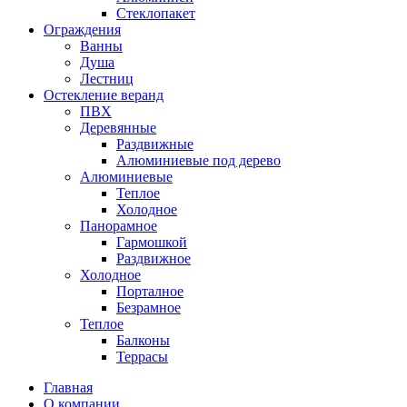
Стеклопакет
Ограждения
Ванны
Душа
Лестниц
Остекление веранд
ПВХ
Деревянные
Раздвижные
Алюминиевые под дерево
Алюминиевые
Теплое
Холодное
Панорамное
Гармошкой
Раздвижное
Холодное
Порталное
Безрамное
Теплое
Балконы
Террасы
Главная
О компании