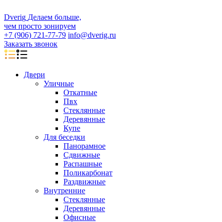
D
veri
g
Делаем больше,
чем просто зонируем
+7 (906) 721-77-79
info@dverig.ru
Заказать звонок
Двери
Уличные
Откатные
Пвх
Стеклянные
Деревянные
Купе
Для беседки
Панорамное
Сдвижные
Распашные
Поликарбонат
Раздвижные
Внутренние
Стеклянные
Деревянные
Офисные