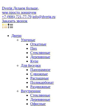
D
veri
g
Делаем больше,
чем просто зонируем
+7 (906) 721-77-79
info@dverig.ru
Заказать звонок
Двери
Уличные
Откатные
Пвх
Стеклянные
Деревянные
Купе
Для беседки
Панорамное
Сдвижные
Распашные
Поликарбонат
Раздвижные
Внутренние
Стеклянные
Деревянные
Офисные