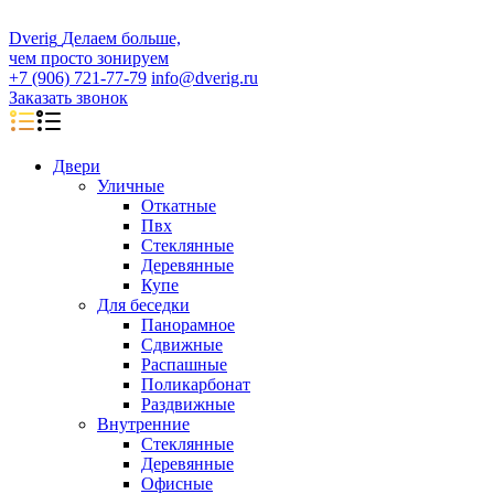
D
veri
g
Делаем больше,
чем просто зонируем
+7 (906) 721-77-79
info@dverig.ru
Заказать звонок
Двери
Уличные
Откатные
Пвх
Стеклянные
Деревянные
Купе
Для беседки
Панорамное
Сдвижные
Распашные
Поликарбонат
Раздвижные
Внутренние
Стеклянные
Деревянные
Офисные