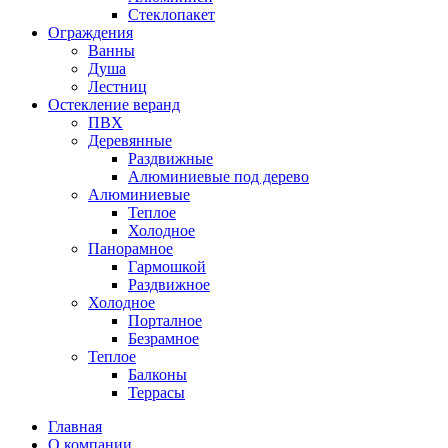
Стеклопакет
Ограждения
Ванны
Душа
Лестниц
Остекление веранд
ПВХ
Деревянные
Раздвижные
Алюминиевые под дерево
Алюминиевые
Теплое
Холодное
Панорамное
Гармошкой
Раздвижное
Холодное
Порталное
Безрамное
Теплое
Балконы
Террасы
Главная
О компании