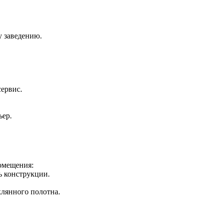
у заведению.
сервис.
ьер.
омещения:
ь конструкции.
клянного полотна.