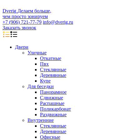
D
veri
g
Делаем больше,
чем просто зонируем
+7 (906) 721-77-79
info@dverig.ru
Заказать звонок
Двери
Уличные
Откатные
Пвх
Стеклянные
Деревянные
Купе
Для беседки
Панорамное
Сдвижные
Распашные
Поликарбонат
Раздвижные
Внутренние
Стеклянные
Деревянные
Офисные