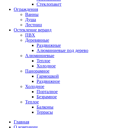
Стеклопакет
Ограждения
Ванны
Душа
Лестниц
Остекление веранд
ПВХ
Деревянные
Раздвижные
Алюминиевые под дерево
Алюминиевые
Теплое
Холодное
Панорамное
Гармошкой
Раздвижное
Холодное
Порталное
Безрамное
Теплое
Балконы
Террасы
Главная
О компании