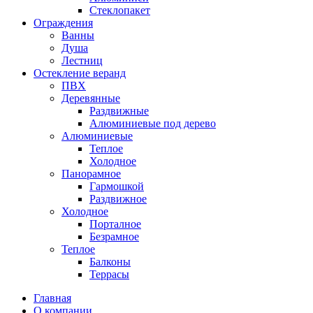
Стеклопакет
Ограждения
Ванны
Душа
Лестниц
Остекление веранд
ПВХ
Деревянные
Раздвижные
Алюминиевые под дерево
Алюминиевые
Теплое
Холодное
Панорамное
Гармошкой
Раздвижное
Холодное
Порталное
Безрамное
Теплое
Балконы
Террасы
Главная
О компании