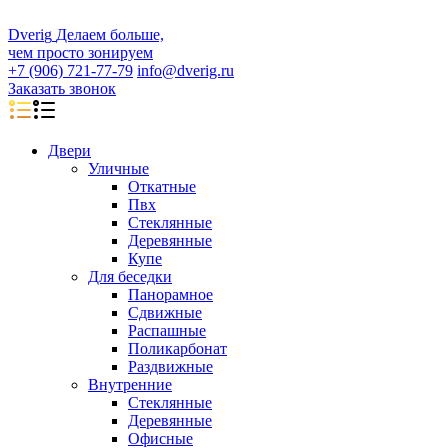
D
veri
g
Делаем больше,
чем просто зонируем
+7 (906) 721-77-79
info@dverig.ru
Заказать звонок
Двери
Уличные
Откатные
Пвх
Стеклянные
Деревянные
Купе
Для беседки
Панорамное
Сдвижные
Распашные
Поликарбонат
Раздвижные
Внутренние
Стеклянные
Деревянные
Офисные