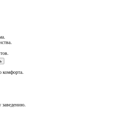
ма.
нства.
тов.
ь
о комфорта.
у заведению.