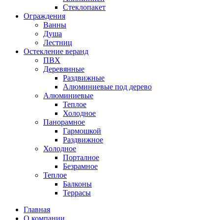
Стеклопакет
Ограждения
Ванны
Душа
Лестниц
Остекление веранд
ПВХ
Деревянные
Раздвижные
Алюминиевые под дерево
Алюминиевые
Теплое
Холодное
Панорамное
Гармошкой
Раздвижное
Холодное
Порталное
Безрамное
Теплое
Балконы
Террасы
Главная
О компании