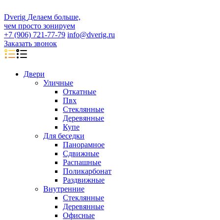
D
veri
g
Делаем больше,
чем просто зонируем
+7 (906) 721-77-79
info@dverig.ru
Заказать звонок
Двери
Уличные
Откатные
Пвх
Стеклянные
Деревянные
Купе
Для беседки
Панорамное
Сдвижные
Распашные
Поликарбонат
Раздвижные
Внутренние
Стеклянные
Деревянные
Офисные