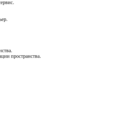
сервис.
ьер.
нства.
ации пространства.