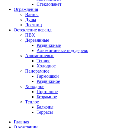
Стеклопакет
Ограждения
Ванны
Душа
Лестниц
Остекление веранд
ПВХ
Деревянные
Раздвижные
Алюминиевые под дерево
Алюминиевые
Теплое
Холодное
Панорамное
Гармошкой
Раздвижное
Холодное
Порталное
Безрамное
Теплое
Балконы
Террасы
Главная
О компании