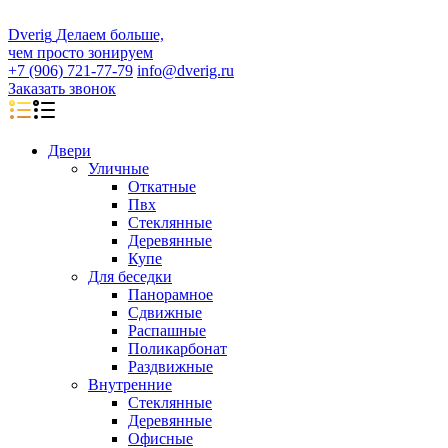
D
veri
g
Делаем больше,
чем просто зонируем
+7 (906) 721-77-79
info@dverig.ru
Заказать звонок
Двери
Уличные
Откатные
Пвх
Стеклянные
Деревянные
Купе
Для беседки
Панорамное
Сдвижные
Распашные
Поликарбонат
Раздвижные
Внутренние
Стеклянные
Деревянные
Офисные