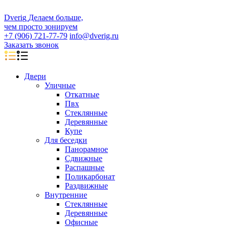
D
veri
g
Делаем больше,
чем просто зонируем
+7 (906) 721-77-79
info@dverig.ru
Заказать звонок
Двери
Уличные
Откатные
Пвх
Стеклянные
Деревянные
Купе
Для беседки
Панорамное
Сдвижные
Распашные
Поликарбонат
Раздвижные
Внутренние
Стеклянные
Деревянные
Офисные