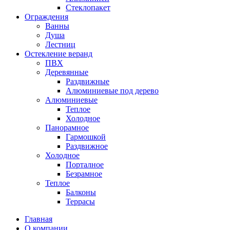
Стеклопакет
Ограждения
Ванны
Душа
Лестниц
Остекление веранд
ПВХ
Деревянные
Раздвижные
Алюминиевые под дерево
Алюминиевые
Теплое
Холодное
Панорамное
Гармошкой
Раздвижное
Холодное
Порталное
Безрамное
Теплое
Балконы
Террасы
Главная
О компании