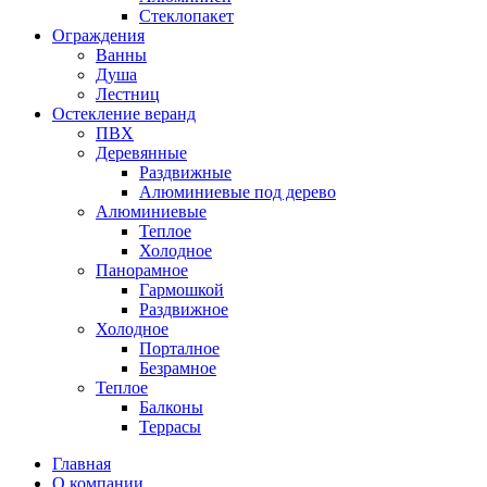
Стеклопакет
Ограждения
Ванны
Душа
Лестниц
Остекление веранд
ПВХ
Деревянные
Раздвижные
Алюминиевые под дерево
Алюминиевые
Теплое
Холодное
Панорамное
Гармошкой
Раздвижное
Холодное
Порталное
Безрамное
Теплое
Балконы
Террасы
Главная
О компании