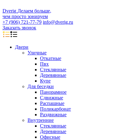
D
veri
g
Делаем больше,
чем просто зонируем
+7 (906) 721-77-79
info@dverig.ru
Заказать звонок
Двери
Уличные
Откатные
Пвх
Стеклянные
Деревянные
Купе
Для беседки
Панорамное
Сдвижные
Распашные
Поликарбонат
Раздвижные
Внутренние
Стеклянные
Деревянные
Офисные