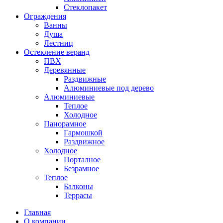
Стеклопакет
Ограждения
Ванны
Душа
Лестниц
Остекление веранд
ПВХ
Деревянные
Раздвижные
Алюминиевые под дерево
Алюминиевые
Теплое
Холодное
Панорамное
Гармошкой
Раздвижное
Холодное
Порталное
Безрамное
Теплое
Балконы
Террасы
Главная
О компании