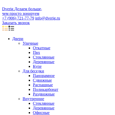
D
veri
g
Делаем больше,
чем просто зонируем
+7 (906) 721-77-79
info@dverig.ru
Заказать звонок
Двери
Уличные
Откатные
Пвх
Стеклянные
Деревянные
Купе
Для беседки
Панорамное
Сдвижные
Распашные
Поликарбонат
Раздвижные
Внутренние
Стеклянные
Деревянные
Офисные