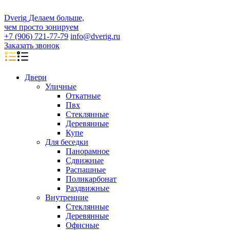
D
veri
g
Делаем больше,
чем просто зонируем
+7 (906) 721-77-79
info@dverig.ru
Заказать звонок
Двери
Уличные
Откатные
Пвх
Стеклянные
Деревянные
Купе
Для беседки
Панорамное
Сдвижные
Распашные
Поликарбонат
Раздвижные
Внутренние
Стеклянные
Деревянные
Офисные