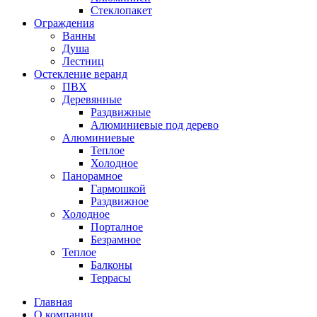
Стеклопакет
Ограждения
Ванны
Душа
Лестниц
Остекление веранд
ПВХ
Деревянные
Раздвижные
Алюминиевые под дерево
Алюминиевые
Теплое
Холодное
Панорамное
Гармошкой
Раздвижное
Холодное
Порталное
Безрамное
Теплое
Балконы
Террасы
Главная
О компании