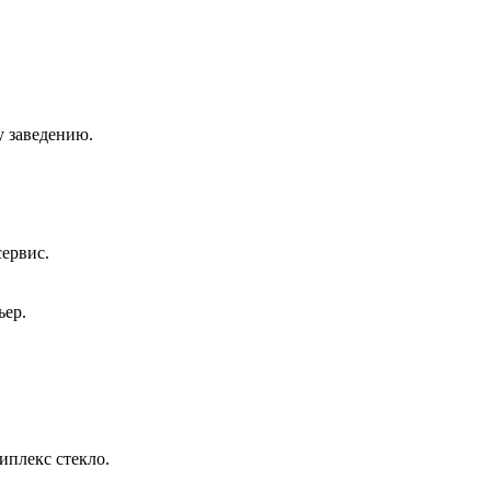
у заведению.
сервис.
ьер.
иплекс стекло.