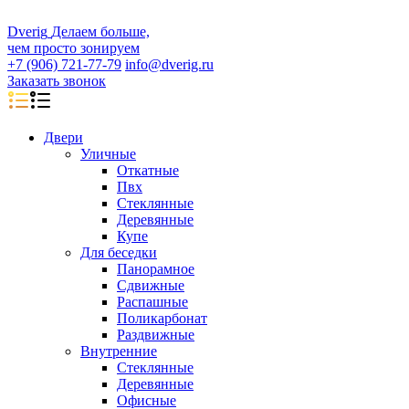
D
veri
g
Делаем больше,
чем просто зонируем
+7 (906) 721-77-79
info@dverig.ru
Заказать звонок
Двери
Уличные
Откатные
Пвх
Стеклянные
Деревянные
Купе
Для беседки
Панорамное
Сдвижные
Распашные
Поликарбонат
Раздвижные
Внутренние
Стеклянные
Деревянные
Офисные