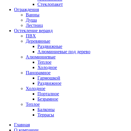
Стеклопакет
Ограждения
Ванны
Душа
Лестниц
Остекление веранд
ПВХ
Деревянные
Раздвижные
Алюминиевые под дерево
Алюминиевые
Теплое
Холодное
Панорамное
Гармошкой
Раздвижное
Холодное
Порталное
Безрамное
Теплое
Балконы
Террасы
Главная
О компании