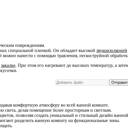
ическим повреждениям.
енных специальной пленкой. Он обладает высокой
звукоизоляцией
й можно нанести с помощью травления, пескоструйной обработк
я
закалке
. При этом его нагревают до высоких температур, а зате
 кусочки.
Отправит
здавая комфортную атмосферу во всей ванной комнате.
ию света, делая помещение более просторным и светлым.
 цветов, позволяя создать уникальный и стильный дизайн ванно
омогают разделить ванную комнату на функциональные зоны.
ищать.