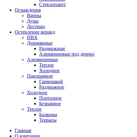
Стеклопакет
Ограждения
Ванны
Душа
Лестниц
Остекление веранд
ПВХ
Деревянные
Раздвижные
Алюминиевые под дерево
Алюминиевые
Теплое
Холодное
Панорамное
Гармошкой
Раздвижное
Холодное
Порталное
Безрамное
Теплое
Балконы
Террасы
Главная
О компании