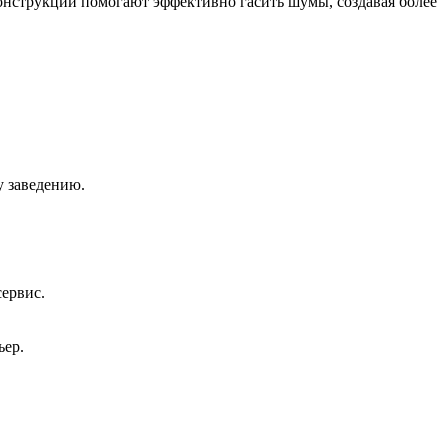
нструкции помогают эффективно гасить шумы, создавая более
у заведению.
сервис.
ьер.