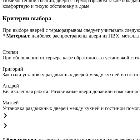
Помимо теплоизоляции, двери с терморазрывом также обладаю
комфортную и тихую обстановку в доме.
Критерии выбора
При выборе дверей с терморазрывом следует учитывать следу
*
Материал
: наиболее распространены двери из ПВХ, металла 
Степан
При обновлении интерьера кафе обратились за установкой сте
Григорий
Заказали установку раздвижных дверей между кухней и гостин
Андрей
Великолепная работа! Раздвижные двери добавили изысканности
Матвей
Установка раздвижных дверей между кухней и гостиной помогла
*
Конструкция
: различают входные и межкомнатные двери с 