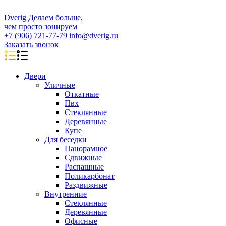
D
veri
g
Делаем больше,
чем просто зонируем
+7 (906) 721-77-79
info@dverig.ru
Заказать звонок
Двери
Уличные
Откатные
Пвх
Стеклянные
Деревянные
Купе
Для беседки
Панорамное
Сдвижные
Распашные
Поликарбонат
Раздвижные
Внутренние
Стеклянные
Деревянные
Офисные