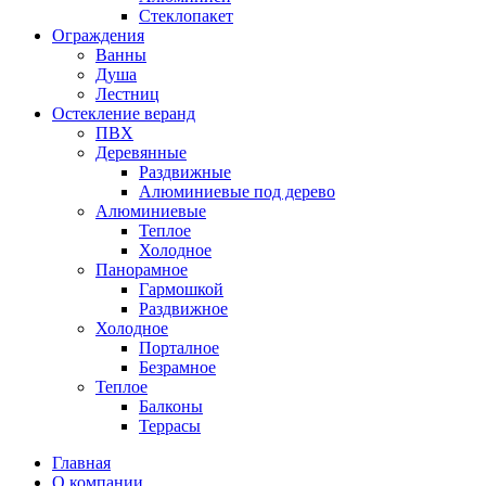
Стеклопакет
Ограждения
Ванны
Душа
Лестниц
Остекление веранд
ПВХ
Деревянные
Раздвижные
Алюминиевые под дерево
Алюминиевые
Теплое
Холодное
Панорамное
Гармошкой
Раздвижное
Холодное
Порталное
Безрамное
Теплое
Балконы
Террасы
Главная
О компании