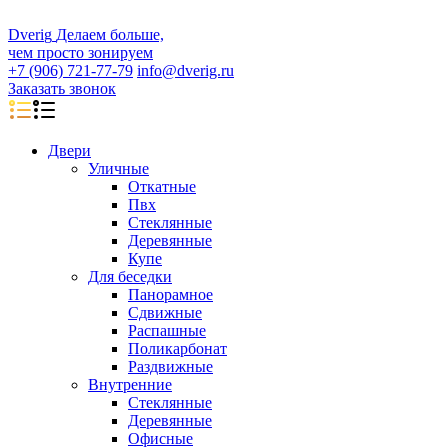
D
veri
g
Делаем больше,
чем просто зонируем
+7 (906) 721-77-79
info@dverig.ru
Заказать звонок
Двери
Уличные
Откатные
Пвх
Стеклянные
Деревянные
Купе
Для беседки
Панорамное
Сдвижные
Распашные
Поликарбонат
Раздвижные
Внутренние
Стеклянные
Деревянные
Офисные