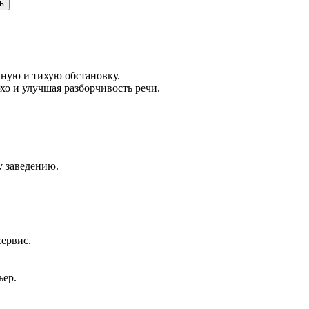
ь
ную и тихую обстановку.
о и улучшая разборчивость речи.
у заведению.
сервис.
ьер.