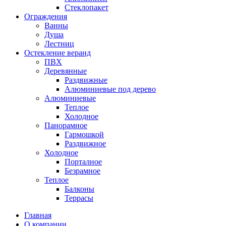
Стеклопакет
Ограждения
Ванны
Душа
Лестниц
Остекление веранд
ПВХ
Деревянные
Раздвижные
Алюминиевые под дерево
Алюминиевые
Теплое
Холодное
Панорамное
Гармошкой
Раздвижное
Холодное
Порталное
Безрамное
Теплое
Балконы
Террасы
Главная
О компании