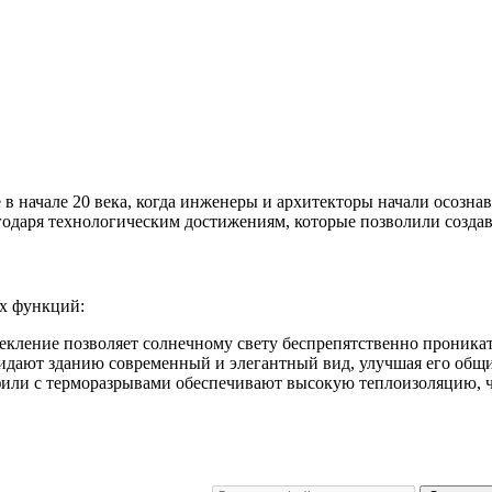
начале 20 века, когда инженеры и архитекторы начали осознава
годаря технологическим достижениям, которые позволили созда
х функций:
кление позволяет солнечному свету беспрепятственно проникать
дают зданию современный и элегантный вид, улучшая его общи
и с терморазрывами обеспечивают высокую теплоизоляцию, что