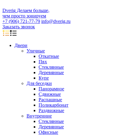
D
veri
g
Делаем больше,
чем просто зонируем
+7 (906) 721-77-79
info@dverig.ru
Заказать звонок
Двери
Уличные
Откатные
Пвх
Стеклянные
Деревянные
Купе
Для беседки
Панорамное
Сдвижные
Распашные
Поликарбонат
Раздвижные
Внутренние
Стеклянные
Деревянные
Офисные