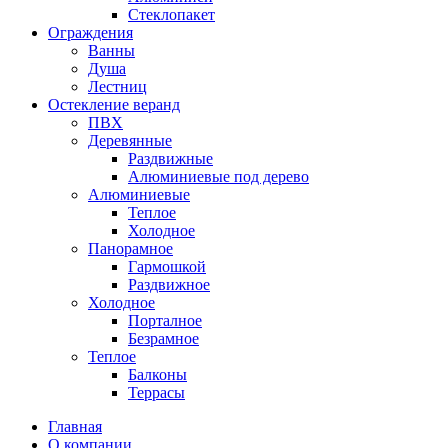
Стеклопакет
Ограждения
Ванны
Душа
Лестниц
Остекление веранд
ПВХ
Деревянные
Раздвижные
Алюминиевые под дерево
Алюминиевые
Теплое
Холодное
Панорамное
Гармошкой
Раздвижное
Холодное
Порталное
Безрамное
Теплое
Балконы
Террасы
Главная
О компании