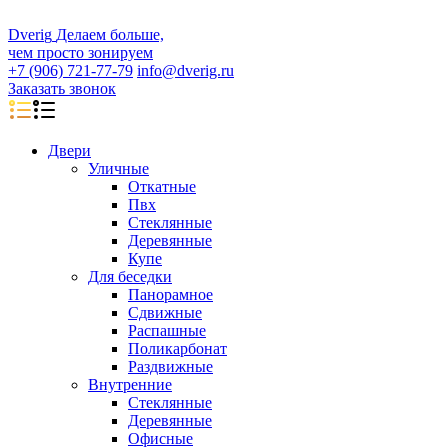
D
veri
g
Делаем больше,
чем просто зонируем
+7 (906) 721-77-79
info@dverig.ru
Заказать звонок
Двери
Уличные
Откатные
Пвх
Стеклянные
Деревянные
Купе
Для беседки
Панорамное
Сдвижные
Распашные
Поликарбонат
Раздвижные
Внутренние
Стеклянные
Деревянные
Офисные