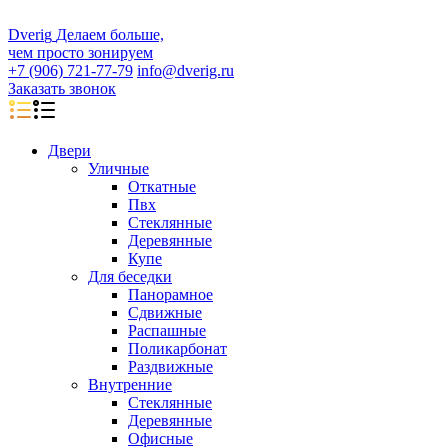
D
veri
g
Делаем больше,
чем просто зонируем
+7 (906) 721-77-79
info@dverig.ru
Заказать звонок
Двери
Уличные
Откатные
Пвх
Стеклянные
Деревянные
Купе
Для беседки
Панорамное
Сдвижные
Распашные
Поликарбонат
Раздвижные
Внутренние
Стеклянные
Деревянные
Офисные