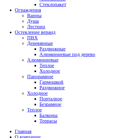
Стеклопакет
Ограждения
Ванны
Душа
Лестниц
Остекление веранд
ПВХ
Деревянные
Раздвижные
Алюминиевые под дерево
Алюминиевые
Теплое
Холодное
Панорамное
Гармошкой
Раздвижное
Холодное
Порталное
Безрамное
Теплое
Балконы
Террасы
Главная
О компании